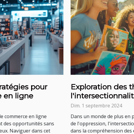
tratégies pour
Exploration des 
 en ligne
l'intersectionnali
militants
Dim. 1 septembre 2024
le commerce en ligne
Dans un monde de plus en pl
nt des opportunités sans
de l'oppression, l'intersec
eux. Naviguer dans cet
dans la compréhension des e