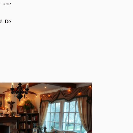
r une
é. De