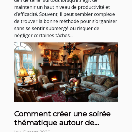
défi de taille, surtout lorsqu’il s’agit de
maintenir un haut niveau de productivité et
d’efficacité. Souvent, il peut sembler complexe
de trouver la bonne méthode pour s’organiser
sans se sentir submergé ou risquer de
négliger certaines tâches....
Comment créer une soirée
thématique autour de
contes classiques ?