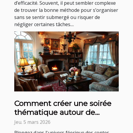
d’efficacité. Souvent, il peut sembler complexe
de trouver la bonne méthode pour s’organiser
sans se sentir submergé ou risquer de
négliger certaines tâches....
Comment créer une soirée
thématique autour de
contes classiques ?
Jeu. 5 mars 2026
Plongez dans l'univers féerique des contes