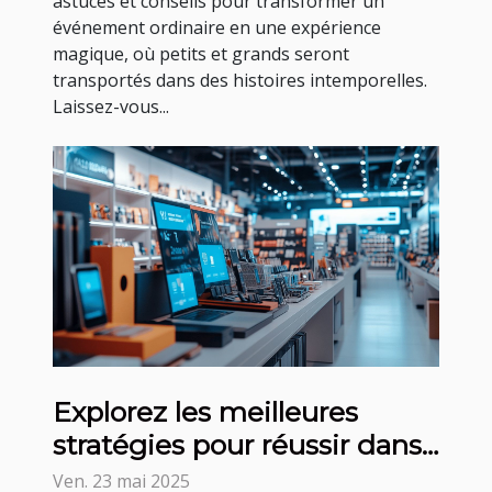
astuces et conseils pour transformer un
événement ordinaire en une expérience
magique, où petits et grands seront
transportés dans des histoires intemporelles.
Laissez-vous...
Explorez les meilleures
stratégies pour réussir dans
le commerce en ligne
Ven. 23 mai 2025