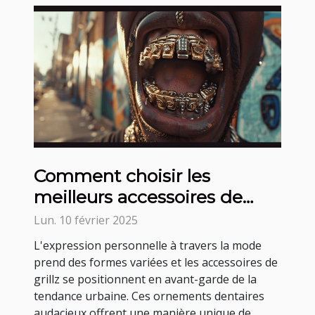
Comment choisir les
meilleurs accessoires de
grillz pour votre style
Lun. 10 février 2025
L'expression personnelle à travers la mode
prend des formes variées et les accessoires de
grillz se positionnent en avant-garde de la
tendance urbaine. Ces ornements dentaires
audacieux offrent une manière unique de