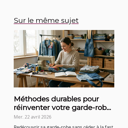
Sur le même sujet
Méthodes durables pour
réinventer votre garde-robe
avec l'upcycling
Mer. 22 avril 2026
Redécouvrir sa garde-robe sans céder à la fast